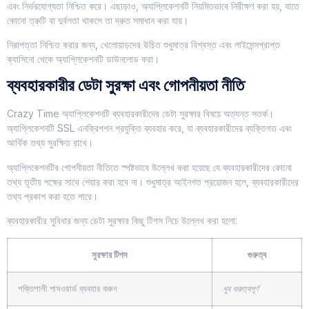
এবং নির্ভরযোগ্যতা নিশ্চিত করে। এছাড়াও, অ্যাপ্লিকেশনটি নিয়মিতভাবে নিরীক্ষণ করা হয়, যাতে
কোনো ত্রুটি বা দুর্বলতা থাকলে তা দ্রুত সমাধান করা যায়।
নিরাপত্তা নিশ্চিত করার জন্য, খেলোয়াড়দের উচিত শুধুমাত্র বিশ্বস্ত এবং লাইসেন্সপ্রাপ্ত
ক্যাসিনো থেকে অ্যাপ্লিকেশনটি ডাউনলোড করা।
ব্যবহারকারীর ডেটা সুরক্ষা এবং গোপনীয়তা নীতি
Crazy Time অ্যাপ্লিকেশনটি ব্যবহারকারীদের ডেটা সুরক্ষার বিষয়ে অত্যন্ত সতর্ক।
অ্যাপ্লিকেশনটি SSL এনক্রিপশন প্রযুক্তি ব্যবহার করে, যা ব্যবহারকারীদের ব্যক্তিগত এবং
আর্থিক তথ্য সুরক্ষিত রাখে।
অ্যাপ্লিকেশনটির গোপনীয়তা নীতিতে স্পষ্টভাবে উল্লেখ করা হয়েছে যে ব্যবহারকারীদের কোনো
তথ্য তৃতীয় পক্ষের সাথে শেয়ার করা হবে না। শুধুমাত্র আইনগত প্রয়োজন হলে, ব্যবহারকারীদের
তথ্য প্রকাশ করা হতে পারে।
ব্যবহারকারীর সুবিধার জন্য ডেটা সুরক্ষার কিছু টিপস নিচে উল্লেখ করা হলো:
সুরক্ষার টিপস
গুরুত্ব
শক্তিশালী পাসওয়ার্ড ব্যবহার করুন
খুব গুরুত্বপূর্ণ