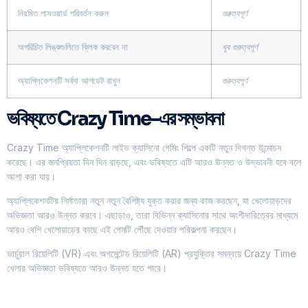
নিয়মিত পাসওয়ার্ড পরিবর্তন করুন
গুরুত্বপূর্ণ
অপরিচিত লিঙ্কগুলিতে ক্লিক করবেন না
খুব গুরুত্বপূর্ণ
অ্যাপ্লিকেশনটি সর্বদা আপডেট রাখুন
গুরুত্বপূর্ণ
ভবিষ্যতে Crazy Time-এর সম্ভাবনা
Crazy Time অ্যাপ্লিকেশনটি লাইভ ক্যাসিনো গেমিং শিল্পে একটি নতুন দিগন্ত উন্মোচন
করেছে। এর জনপ্রিয়তা দিন দিন বাড়ছে, এবং ভবিষ্যতে এটি আরও উন্নত ও উদ্ভাবনী হবে বলে
আশা করা যায়।
অ্যাপ্লিকেশনটির নির্মাতারা নতুন নতুন বৈশিষ্ট্য যুক্ত করার জন্য কাজ করছেন, যা খেলোয়াড়দের
অভিজ্ঞতা আরও উন্নত করবে। এছাড়াও, তারা বিভিন্ন ক্যাসিনোর সাথে অংশীদারিত্বের মাধ্যমে
আরও বেশি খেলোয়াড়ের কাছে এই গেমটি পৌঁছে দেওয়ার পরিকল্পনা করছেন।
ভার্চুয়াল রিয়েলিটি (VR) এবং অগমেন্টেড রিয়েলিটি (AR) প্রযুক্তির সমন্বয়ে Crazy Time
খেলার অভিজ্ঞতা ভবিষ্যতে আরও উন্নত হতে পারে।