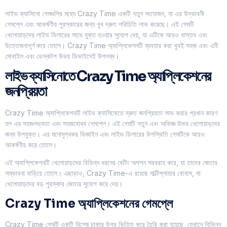
লাইভ ক্যাসিনো গেমগুলির মধ্যে Crazy Time একটি নতুন সংযোজন, যা এর উদ্ভাবনী
গেমপ্লে এবং আকর্ষণীয় পুরস্কারের জন্য খুব দ্রুত পরিচিতি লাভ করেছে। এই গেমটি
খেলোয়াড়দের লাইভ ডিলারের সাথে যুক্ত হওয়ার সুযোগ দেয়, যা এটিকে আরও বাস্তব এবং
উত্তেজনাপূর্ণ করে তোলে। Crazy Time অ্যাপ্লিকেশনটি ব্যবহার করা খুবই সহজ এবং এটি
মোবাইল এবং ডেস্কটপ উভয় ডিভাইসেই উপলব্ধ।
লাইভ ক্যাসিনোতে Crazy Time অ্যাপ্লিকেশনের
জনপ্রিয়তা
Crazy Time অ্যাপ্লিকেশনটি লাইভ ক্যাসিনোতে দ্রুত জনপ্রিয়তা লাভ করার প্রধান কারণ
হল এর সহজলভ্যতা এবং সহজবোধ্য গেমপ্লে। এই গেমটি নতুন এবং অভিজ্ঞ উভয় খেলোয়াড়দের
জন্য উপযুক্ত। এর মনোমুগ্ধকর ডিজাইন এবং লাইভ ডিলারের উপস্থিতি গেমটিকে আরও
আকর্ষণীয় করে তোলে।
এই অ্যাপ্লিকেশনটি খেলোয়াড়দের বিভিন্ন ধরনের বেটিং অপশন সরবরাহ করে, যা তাদের জেতার
সম্ভাবনা বাড়িয়ে তোলে। এছাড়াও, Crazy Time-এ রয়েছে মাল্টিপ্লায়ার বোনাস, যা
খেলোয়াড়দের বড় পুরস্কার জেতার সুযোগ করে দেয়।
Crazy Time অ্যাপ্লিকেশনের গেমপ্লে
Crazy Time গেমটি একটি বিশেষ চাকার উপর ভিত্তি করে তৈরি করা হয়েছে, যেখানে বিভিন্ন