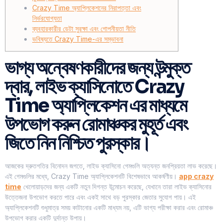
Crazy Time অ্যাপ্লিকেশনের নিরাপত্তা এবং
নির্ভরযোগ্যতা
ব্যবহারকারীর ডেটা সুরক্ষা এবং গোপনীয়তা নীতি
ভবিষ্যতে Crazy Time-এর সম্ভাবনা
ভাগ্য অন্বেষণকারীদের জন্য উন্মুক্ত
দ্বার, লাইভ ক্যাসিনোতে Crazy
Time অ্যাপ্লিকেশন এর মাধ্যমে
উপভোগ করুন রোমাঞ্চকর মুহূর্ত এবং
জিতে নিন নিশ্চিত পুরস্কার।
আজকের দ্রুতগতির বিনোদন জগতে, লাইভ ক্যাসিনো গেমগুলি অত্যন্ত জনপ্রিয়তা লাভ করেছে।
এই গেমগুলির মধ্যে, Crazy Time অ্যাপ্লিকেশনটি বিশেষভাবে আকর্ষণীয়।
app crazy
time
খেলোয়াড়দের জন্য একটি নতুন দিগন্ত উন্মোচন করেছে, যেখানে তারা লাইভ ক্যাসিনোর
উত্তেজনা উপভোগ করতে পারে এবং একই সাথে বড় পুরস্কার জেতার সুযোগ পায়। এই
অ্যাপ্লিকেশনটি শুধুমাত্র সময় কাটানোর একটি মাধ্যম নয়, এটি ভাগ্য পরীক্ষা করার এবং রোমাঞ্চ
উপভোগ করার একটি দুর্দান্ত উপায়।